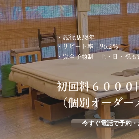
・施術歴38年
・リピート率 96.2％
・完全予約制 土・日・祝も
初回料６０００
（個別オーダー
今すぐ電話で予約・