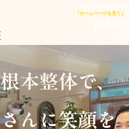
ご予約・お問い合わせは
『ホームページを見て』
(0997
院
↑クリッ
い根本整体で、
皆さんに笑顔を