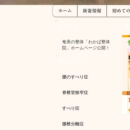
ホーム
新着情報
初めて
お知らせ
新
奄美の整体「わかば整体
院」ホームページ公開！
症状別ページ
腰のすべり症
脊椎管狭窄症
すべり症
腰椎分離症