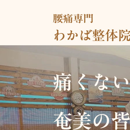
腰痛専門
わかば整体
痛くな
奄美の