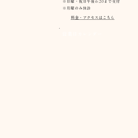
※日曜・祝日午後6:20まで受付
​※月曜のみ休診
料金・アクセスはこちら
営業日カレンダー