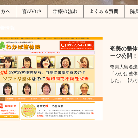
の方へ
喜びの声
治療の流れ
よくある質問
院
着情報
奄美の整体
ージ公開！
奄美大島名瀬
「わかば整体
した。 【わ
ア・身体の歪
する奄美で唯
ムページでは
などを掲載して